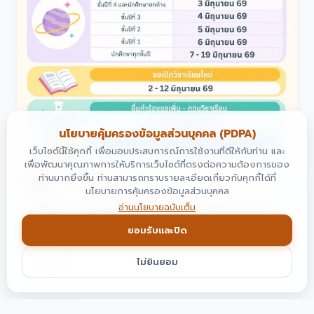
นโยบายคุ้มครองข้อมูลส่วนบุคคล (PDPA)
เว็บไซต์นี้ใช้คุกกี้ เพื่อมอบประสบการณ์การใช้งานที่ดีให้กับท่าน และ
เพื่อพัฒนาคุณภาพการให้บริการเว็บไซต์ที่ตรงต่อความต้องการของ
ท่านมากยิ่งขึ้น ท่านสามารถทราบรายละเอียดเกี่ยวกับคุกกี้ได้ที่
นโยบายการคุ้มครองข้อมูลส่วนบุคคล
อ่านนโยบายฉบับเต็ม
กำหนดการลงทะเบียน ภาคเรียนที่ 1/2569 ภาคปกติ (เรียน
วันจันทร์ - วันศุกร์)
ยอมรับและปิด
📅
21 พ.ค. 2569
ไม่ยินยอม
อ่านเพิ่มเติม
→